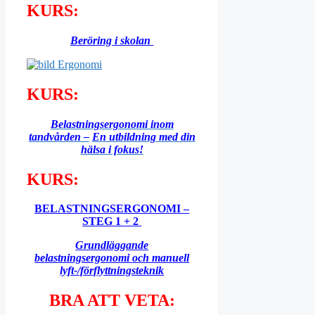
KURS:
Beröring
i skolan
KURS:
Belastningsergonomi inom
tandvården –
En utbildning med din
hälsa i fokus!
KURS:
BELASTNINGSERGONOMI –
STEG 1 + 2
Grundläggande
belastningsergonomi
och manuell
lyft-/förflyttningsteknik
BRA ATT VETA: