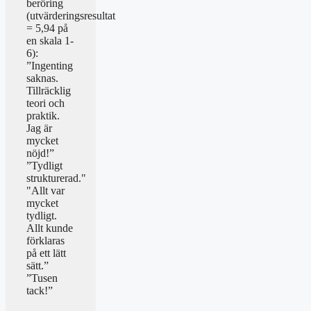
beröring
(utvärderingsresultat
= 5,94 på
en skala 1-
6):
”Ingenting
saknas.
Tillräcklig
teori och
praktik.
Jag är
mycket
nöjd!”
”Tydligt
strukturerad."
"Allt var
mycket
tydligt.
Allt kunde
förklaras
på ett lätt
sätt.”
”Tusen
tack!”