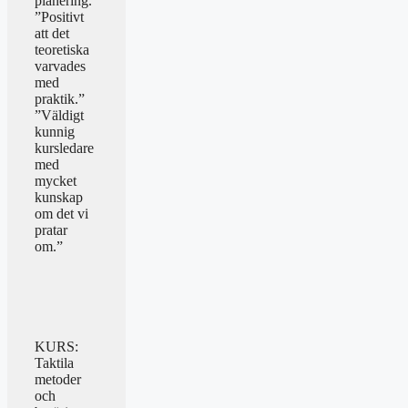
planering.”
”Positivt
att det
teoretiska
varvades
med
praktik.”
”Väldigt
kunnig
kursledare
med
mycket
kunskap
om det vi
pratar
om.”
KURS:
Taktila
metoder
och