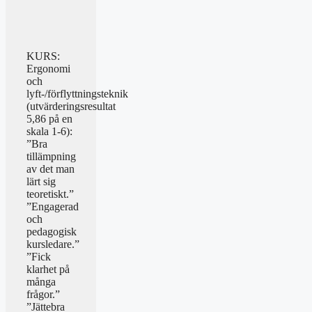
KURS:
Ergonomi
och
lyft-/förflyttningsteknik
(utvärderingsresultat
5,86 på en
skala 1-6):
”Bra
tillämpning
av det man
lärt sig
teoretiskt.”
”Engagerad
och
pedagogisk
kursledare.”
”Fick
klarhet på
många
frågor.”
”Jättebra