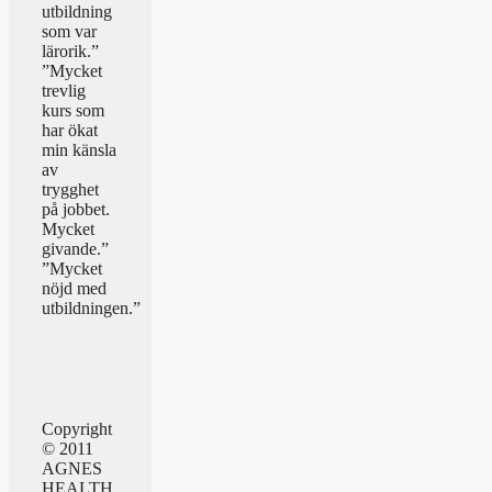
utbildning
som var
lärorik.”
”Mycket
trevlig
kurs som
har ökat
min känsla
av
trygghet
på jobbet.
Mycket
givande.”
”Mycket
nöjd med
utbildningen.”
Copyright
© 2011
AGNES
HEALTH