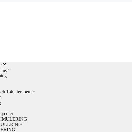
r
tans
ing
 Taktilterapeuter
g
rapeuter
L STIMULERING
TIMULERING
ULERING