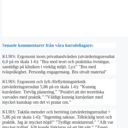
Senaste kommentarer från våra kursdeltagare:
KURS: Ergonomi inom privattandvården (utvärderingsresultat
6,0 på en skala 1-6): "Bra med teori och praktiska övningar,
samtidigt på kliniken i verklig miljö. Lyx" "Bra med
tvåspråkighet. Personlig engagemang. Bra utvalt material"
KURS: Ergonomi och lyft-/förflyttningsteknik
(utvärderingsresultat 5,86 på en skala 1-6): ”Kunnig
kursledare. Trevlig planering.” ”Positivt att det teoretiska
varvades med praktik.” ”Väldigt kunnig kursledare med
mycket kunskap om det vi pratar om.”
KURS: Taktila metoder och beröring (utvärderingsresultat =
5,86 på en skala 1-6): ”Ingenting saknas. Tillräcklig teori och
praktik. Jag är mycket nöjd!” ”Tydligt strukturerad." "Allt var
mycket tydligt. Allt kunde förklaras på ett lätt sätt.” ”Tusen