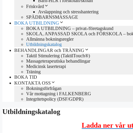
Barn-HLR i förskolan/skolan
Friskvård
Avslappning och stresshantering
SPÄDBARNSMASSAGE
BOKA UTBILDNING
BOKA UTBILDNING – privat-/företagskund
SKOLA, ANPASSAD SKOLA och FÖRSKOLA – boka 
Allmänna bokningsregler
Utbildningskatalog
BEHANDLINGAR och TRÄNING
Taktil Stimulering (TaktilTouch®)
Massageterapeutiska behandlingar
Medicinsk laserterapi
Träning
BOKA TID
KONTAKTA OSS
Bokningsförfrågan
Vår mottagning i FALKENBERG
Integritetspolicy (DSF/GDPR)
Utbildningskatalog
Ladda ner vår ut