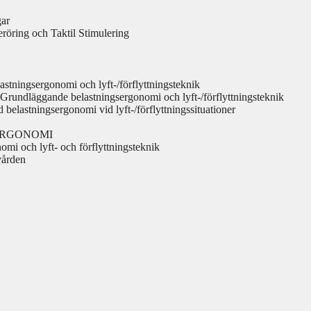
gar
öring och Taktil Stimulering
ngsergonomi och lyft-/förflyttningsteknik
gande belastningsergonomi och lyft-/förflyttningsteknik
stningsergonomi vid lyft-/förflyttningssituationer
GSERGONOMI
mi och lyft- och förflyttningsteknik
vården