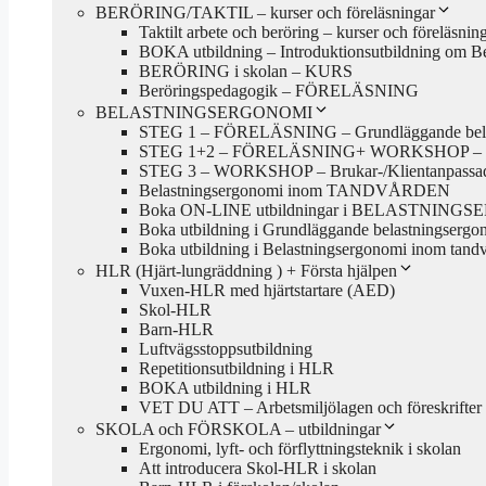
BERÖRING/TAKTIL – kurser och föreläsningar
Taktilt arbete och beröring – kurser och föreläsnin
BOKA utbildning – Introduktionsutbildning om Ber
BERÖRING i skolan – KURS
Beröringspedagogik – FÖRELÄSNING
BELASTNINGSERGONOMI
STEG 1 – FÖRELÄSNING – Grundläggande belastni
STEG 1+2 – FÖRELÄSNING+ WORKSHOP – Grundläg
STEG 3 – WORKSHOP – Brukar-/Klientanpassad bela
Belastningsergonomi inom TANDVÅRDEN
Boka ON-LINE utbildningar i BELASTNIN
Boka utbildning i Grundläggande belastningsergono
Boka utbildning i Belastningsergonomi inom tand
HLR (Hjärt-lungräddning ) + Första hjälpen
Vuxen-HLR med hjärtstartare (AED)
Skol-HLR
Barn-HLR
Luftvägsstoppsutbildning
Repetitionsutbildning i HLR
BOKA utbildning i HLR
VET DU ATT – Arbetsmiljölagen och föreskrifter
SKOLA och FÖRSKOLA – utbildningar
Ergonomi, lyft- och förflyttningsteknik i skolan
Att introducera Skol-HLR i skolan