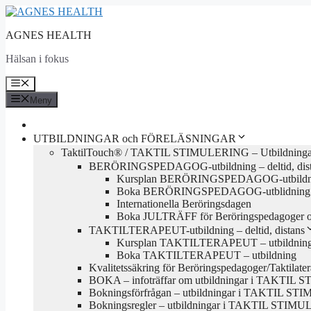
Hoppa
till
AGNES HEALTH
innehåll
Hälsan i fokus
Meny
Meny
UTBILDNINGAR och FÖRELÄSNINGAR
TaktilTouch® / TAKTIL STIMULERING – Utbildninga
BERÖRINGSPEDAGOG-utbildning – deltid, dis
Kursplan BERÖRINGSPEDAGOG-utbildn
Boka BERÖRINGSPEDAGOG-utblidning
Internationella Beröringsdagen
Boka JULTRÄFF för Beröringspedagoger och
TAKTILTERAPEUT-utbildning – deltid, distans
Kursplan TAKTILTERAPEUT – utbildnin
Boka TAKTILTERAPEUT – utbildning
Kvalitetssäkring för Beröringspedagoger/Taktilate
BOKA – infoträffar om utbildningar i TAKTI
Bokningsförfrågan – utbildningar i TAKTIL S
Bokningsregler – utbildningar i TAKTIL STIM