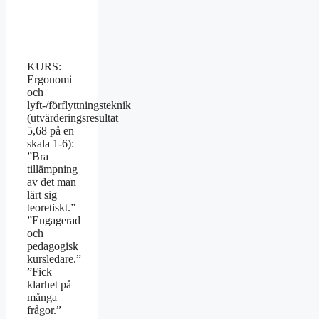
KURS:
Ergonomi
och
lyft-/förflyttningsteknik
(utvärderingsresultat
5,68 på en
skala 1-6):
”Bra
tillämpning
av det man
lärt sig
teoretiskt.”
”Engagerad
och
pedagogisk
kursledare.”
”Fick
klarhet på
många
frågor.”