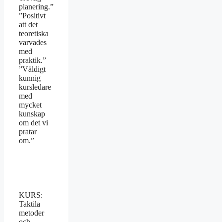
planering.”
”Positivt
att det
teoretiska
varvades
med
praktik.”
”Väldigt
kunnig
kursledare
med
mycket
kunskap
om det vi
pratar
om.”
KURS:
Taktila
metoder
och