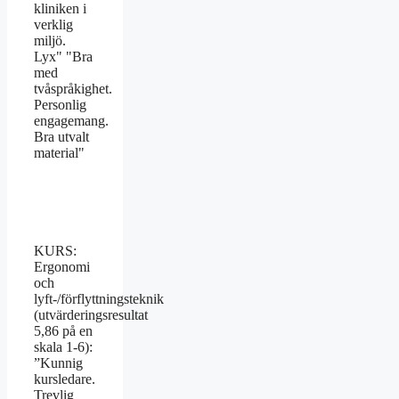
kliniken i
verklig
miljö.
Lyx" "Bra
med
tvåspråkighet.
Personlig
engagemang.
Bra utvalt
material"
KURS:
Ergonomi
och
lyft-/förflyttningsteknik
(utvärderingsresultat
5,86 på en
skala 1-6):
”Kunnig
kursledare.
Trevlig