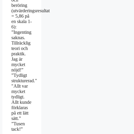
beröring
(utvärderingsresultat
= 5,86 på
en skala 1-
6):
”Ingenting
saknas.
Tillräcklig
teori och
praktik.
Jag är
mycket
nöjd!”
”Tydligt
strukturerad."
"Allt var
mycket
tydligt.
Allt kunde
förklaras
på ett lätt
sätt.”
”Tusen
tack!”