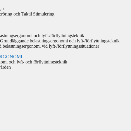
gar
öring och Taktil Stimulering
ngsergonomi och lyft-/förflyttningsteknik
gande belastningsergonomi och lyft-/förflyttningsteknik
stningsergonomi vid lyft-/förflyttningssituationer
GSERGONOMI
mi och lyft- och förflyttningsteknik
vården