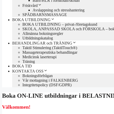
Barn-HLR i förskolan/skolan
Friskvård
Avslappning och stresshantering
SPÄDBARNSMASSAGE
BOKA UTBILDNING
BOKA UTBILDNING – privat-/företagskund
SKOLA, ANPASSAD SKOLA och FÖRSKOLA – boka 
Allmänna bokningsregler
Utbildningskatalog
BEHANDLINGAR och TRÄNING
Taktil Stimulering (TaktilTouch®)
Massageterapeutiska behandlingar
Medicinsk laserterapi
Träning
BOKA TID
KONTAKTA OSS
Bokningsförfrågan
Vår mottagning i FALKENBERG
Integritetspolicy (DSF/GDPR)
Boka ON-LINE utbildningar i BELAS
Välkommen!