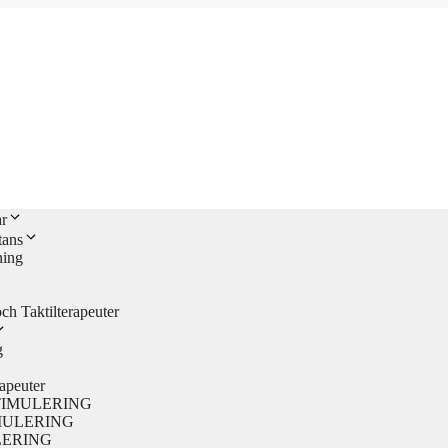
r
tans
ing
 Taktilterapeuter
g
rapeuter
L STIMULERING
TIMULERING
ULERING