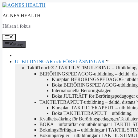
Hoppa
till
AGNES HEALTH
innehåll
Hälsan i fokus
Meny
Meny
UTBILDNINGAR och FÖRELÄSNINGAR
TaktilTouch® / TAKTIL STIMULERING – Utbildninga
BERÖRINGSPEDAGOG-utbildning – deltid, dis
Kursplan BERÖRINGSPEDAGOG-utbildn
Boka BERÖRINGSPEDAGOG-utblidning
Internationella Beröringsdagen
Boka JULTRÄFF för Beröringspedagoger och
TAKTILTERAPEUT-utbildning – deltid, distans
Kursplan TAKTILTERAPEUT – utbildnin
Boka TAKTILTERAPEUT – utbildning
Kvalitetssäkring för Beröringspedagoger/Taktilate
BOKA – infoträffar om utbildningar i TAKTI
Bokningsförfrågan – utbildningar i TAKTIL S
Bokningsregler – utbildningar i TAKTIL STIM