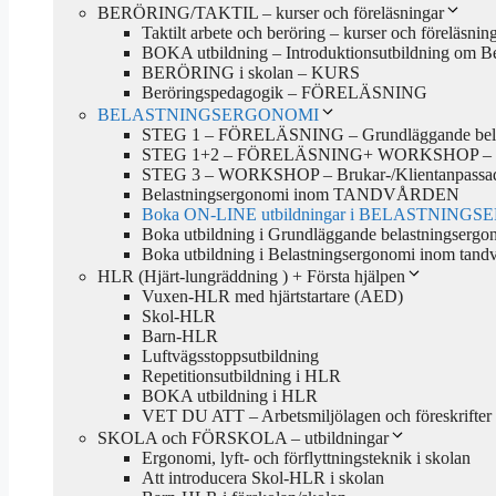
BERÖRING/TAKTIL – kurser och föreläsningar
Taktilt arbete och beröring – kurser och föreläsnin
BOKA utbildning – Introduktionsutbildning om Ber
BERÖRING i skolan – KURS
Beröringspedagogik – FÖRELÄSNING
BELASTNINGSERGONOMI
STEG 1 – FÖRELÄSNING – Grundläggande belastni
STEG 1+2 – FÖRELÄSNING+ WORKSHOP – Grundläg
STEG 3 – WORKSHOP – Brukar-/Klientanpassad bela
Belastningsergonomi inom TANDVÅRDEN
Boka ON-LINE utbildningar i BELASTNIN
Boka utbildning i Grundläggande belastningsergono
Boka utbildning i Belastningsergonomi inom tand
HLR (Hjärt-lungräddning ) + Första hjälpen
Vuxen-HLR med hjärtstartare (AED)
Skol-HLR
Barn-HLR
Luftvägsstoppsutbildning
Repetitionsutbildning i HLR
BOKA utbildning i HLR
VET DU ATT – Arbetsmiljölagen och föreskrifter
SKOLA och FÖRSKOLA – utbildningar
Ergonomi, lyft- och förflyttningsteknik i skolan
Att introducera Skol-HLR i skolan