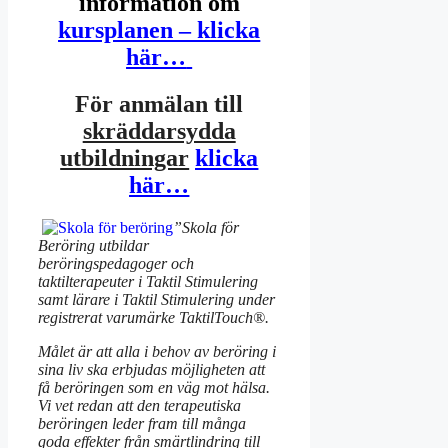
information om
kursplanen – klicka
här…
För anmälan till
skräddarsydda
utbildningar
klicka
här…
”Skola för
Beröring
utbildar
beröringspedagoger och
taktilterapeuter i Taktil Stimulering
samt lärare i Taktil Stimulering under
registrerat varumärke TaktilTouch®
.
Målet är att alla i behov av beröring i
sina liv ska erbjudas möjligheten att
få beröringen som en väg mot hälsa.
Vi vet redan att den terapeutiska
beröringen leder fram till många
goda effekter från smärtlindring till