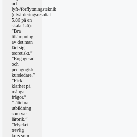
och
lyft-/förflyttningsteknik
(utvärderingsresultat
5,86 på en
skala 1-6):
”Bra
tillämpning
av det man
lärt sig
teoretiskt.”
”Engagerad
och
pedagogisk
kursledare.”
”Fick
klarhet på
många
frågor.”
”Jättebra
utbildning
som var
lärorik.”
”Mycket
trevlig
kurs som