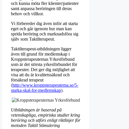
och kunna möta fler klienter/patienter
samt anpassa beröringen till deras
behov och villkor.
Vi förbereder dig även inför att starta
eget och går igenom hur man kan
sprida beröring och marknadsföra sig
själv som Taktilterapeut.
Taktilterapeut-utbildningen ligger
även till grund för medlemskap i
Kroppsterapeuternas Yrkesförbund
som är det största yrkesförbundet för
terapeuter. Det ger dig möjlighet att
visa att du är kvalitetssäkrad och
försäkrad terapeut
(
http://www.kroppsterapeuterna.se/5-
starka-skal-for-medlemskap
).
Utbildningen är baserad på
vetenskapliga, empiriska studier kring
beröring och utförs enligt riktlinjer för
metoden Taktil Stimulering