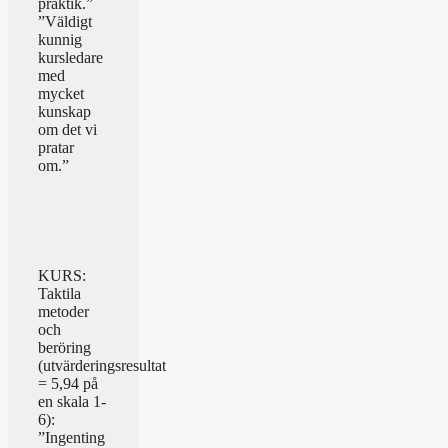
praktik.”
”Väldigt
kunnig
kursledare
med
mycket
kunskap
om det vi
pratar
om.”
KURS:
Taktila
metoder
och
beröring
(utvärderingsresultat
= 5,94 på
en skala 1-
6):
”Ingenting