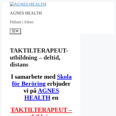
Hoppa
till
AGNES HEALTH
innehåll
Hälsan i fokus
Meny
TAKTILTERAPEUT-
utbildning – deltid,
distans
I samarbete med
Skola
för Beröring
erbjuder
vi på
AGNES
HEALTH
en
TAKTILTERAPEUT –