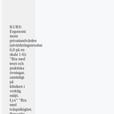
KURS:
Ergonomi
inom
privattandvården
(utvärderingsresultat
6,0 på en
skala 1-6):
"Bra med
teori och
praktiska
övningar,
samtidigt
på
kliniken i
verklig
miljö.
Lyx" "Bra
med
tvåspråkighet.
Personlig